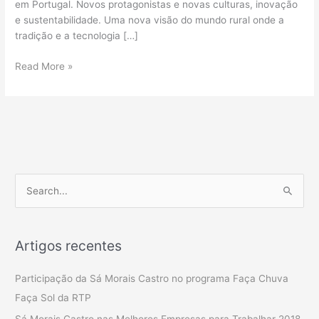
em Portugal. Novos protagonistas e novas culturas, inovação
Faça
e sustentabilidade. Uma nova visão do mundo rural onde a
Sol
tradição e a tecnologia […]
da
RTP
Read More »
S
e
a
Artigos recentes
r
c
Participação da Sá Morais Castro no programa Faça Chuva
h
Faça Sol da RTP
f