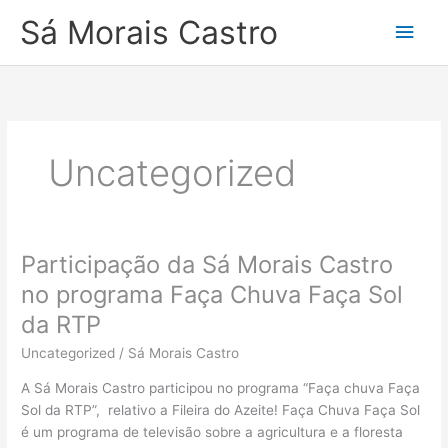
Skip
Main
Sá Morais Castro
to
content
Men
Uncategorized
Participação da Sá Morais Castro
Participação
da
no programa Faça Chuva Faça Sol
Sá
da RTP
Morais
Castro
Uncategorized
/
Sá Morais Castro
no
A Sá Morais Castro participou no programa “Faça chuva Faça
programa
Sol da RTP”, relativo a Fileira do Azeite! Faça Chuva Faça Sol
Faça
é um programa de televisão sobre a agricultura e a floresta
Chuva